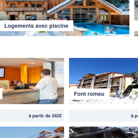
Logements avec piscine
Font romeu
à partir de 342€
à p